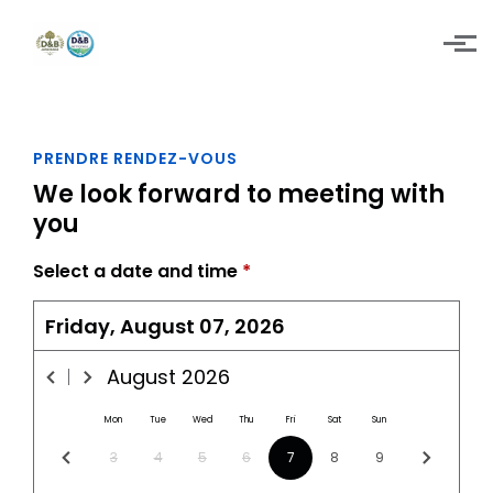
Skip to main content
PRENDRE RENDEZ-VOUS
We look forward to meeting with
you
Select a date and time
*
Friday, August 07, 2026
August
2026
Mon
Tue
Wed
Thu
Fri
Sat
Sun
3
4
5
6
7
8
9